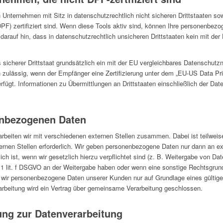
Unternehmen mit Sitz in datenschutzrechtlich nicht sicheren Drittstaaten sow
 zertifiziert sind. Wenn diese Tools aktiv sind, können Ihre personenbezo
 darauf hin, dass in datenschutzrechtlich unsicheren Drittstaaten kein mit d
 sicherer Drittstaat grundsätzlich ein mit der EU vergleichbares Datenschutz
 zulässig, wenn der Empfänger eine Zertifizierung unter dem „EU-US Data Pr
rfügt. Informationen zu Übermittlungen an Drittstaaten einschließlich der Dat
nbezogenen Daten
rbeiten wir mit verschiedenen externen Stellen zusammen. Dabei ist teilweis
nen Stellen erforderlich. Wir geben personenbezogene Daten nur dann an ext
ich ist, wenn wir gesetzlich hierzu verpflichtet sind (z. B. Weitergabe von D
. 1 lit. f DSGVO an der Weitergabe haben oder wenn eine sonstige Rechtsgrun
 wir personenbezogene Daten unserer Kunden nur auf Grundlage eines gültige
arbeitung wird ein Vertrag über gemeinsame Verarbeitung geschlossen.
gung zur Datenverarbeitung