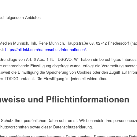
bei folgendem Anbieter:
edien Münnich, Inh. René Münnich, Hauptstraße 68, 02742 Friedersdorf (nach
kl:
https://all-inkl.com/datenschutzinformationen/
.
 Grundlage von Art. 6 Abs. 1 lit. f DSGVO. Wir haben ein berechtigtes Interes
e entsprechende Einwilligung abgefragt wurde, erfolgt die Verarbeitung aussch
weit die Einwilligung die Speicherung von Cookies oder den Zugriff auf Info
es TDDDG umfasst. Die Einwilligung ist jederzeit widerrufbar.
nweise und Pflicht­informationen
 Schutz Ihrer persönlichen Daten sehr ernst. Wir behandeln Ihre personenbez
hutzvorschriften sowie dieser Datenschutzerklärung.
den verschiedene personenbezogene Daten erhoben. Personenbezogene Daten 