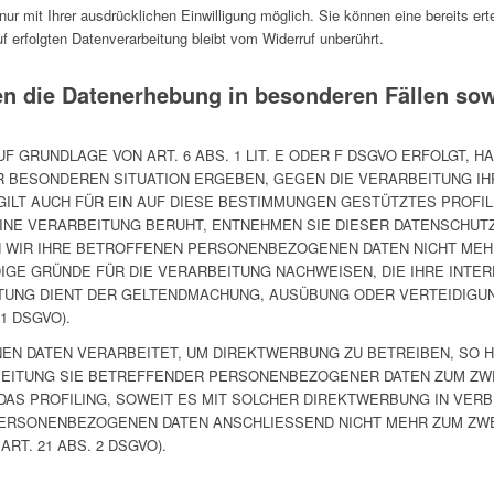
r mit Ihrer ausdrücklichen Einwilligung möglich. Sie können eine bereits ertei
 erfolgten Datenverarbeitung bleibt vom Widerruf unberührt.
n die Datenerhebung in besonderen Fällen so
 GRUNDLAGE VON ART. 6 ABS. 1 LIT. E ODER F DSGVO ERFOLGT, HA
ER BESONDEREN SITUATION ERGEBEN, GEGEN DIE VERARBEITUNG 
ILT AUCH FÜR EIN AUF DIESE BESTIMMUNGEN GESTÜTZTES PROFILI
INE VERARBEITUNG BERUHT, ENTNEHMEN SIE DIESER DATENSCHUT
 WIR IHRE BETROFFENEN PERSONENBEZOGENEN DATEN NICHT MEHR 
E GRÜNDE FÜR DIE VERARBEITUNG NACHWEISEN, DIE IHRE INTER
TUNG DIENT DER GELTENDMACHUNG, AUSÜBUNG ODER VERTEIDIG
1 DSGVO).
 DATEN VERARBEITET, UM DIREKTWERBUNG ZU BETREIBEN, SO HA
BEITUNG SIE BETREFFENDER PERSONENBEZOGENER DATEN ZUM Z
 DAS PROFILING, SOWEIT ES MIT SOLCHER DIREKTWERBUNG IN VER
PERSONENBEZOGENEN DATEN ANSCHLIESSEND NICHT MEHR ZUM ZW
T. 21 ABS. 2 DSGVO).