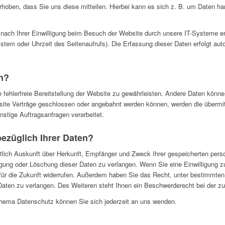
oben, dass Sie uns diese mitteilen. Hierbei kann es sich z. B. um Daten han
ach Ihrer Einwilligung beim Besuch der Website durch unsere IT-Systeme er
ystem oder Uhrzeit des Seitenaufrufs). Die Erfassung dieser Daten erfolgt au
en?
e fehlerfreie Bereitstellung der Website zu gewährleisten. Andere Daten könn
ite Verträge geschlossen oder angebahnt werden können, werden die übermit
stige Auftragsanfragen verarbeitet.
ezüglich Ihrer Daten?
ltlich Auskunft über Herkunft, Empfänger und Zweck Ihrer gespeicherten per
gung oder Löschung dieser Daten zu verlangen. Wenn Sie eine Einwilligung zur
t für die Zukunft widerrufen. Außerdem haben Sie das Recht, unter bestimmt
aten zu verlangen. Des Weiteren steht Ihnen ein Beschwerderecht bei der z
hema Datenschutz können Sie sich jederzeit an uns wenden.